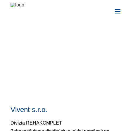
PRODUKTY NA POŽIČANIE
INFORMÁCIE A CENNÍK
REHABILITAČNÉ VOZÍKY
Kontakt
HYGIENICKÉ POMÔCKY
POLOHOVACIE POMÔCKY
REHABILITAČNÉ POMÔCKY
ANTIDEKUBITNÉ POMÔCKY
REHABILITAČNÉ TROJKOLKY
KONTAKTNÉ ÚDAJE
Distribútor:
Vivent s.r.o.
Divízia REHAKOMPLET