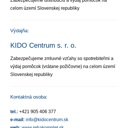
Zabezpečujeme distribúciu a výdaj pomôcok na
celom území Slovenskej republiky
Výdajňa:
KIDO Centrum s. r. o.
Zabezpečujeme zmluvné vzťahy so spotrebiteľmi a
výdaj pomôcok (vrátane požičovne) na celom území
Slovenskej republiky
Kontaktná osoba:
tel.:
+421 905 406 377
e-mail:
info@kidocentrum.sk
web:
www.rehakomplet.sk