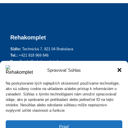
Rehakomplet
Sídlo:
Technická 7, 821 04 Bratislava
Tel.:
+421 918 969 846
E-mail:
info@rehakomplet.sk
Spravovať Súhlas
Na poskytovanie tých najlepších skúseností používame technológie,
Informácie
ako sú súbory cookie na ukladanie a/alebo prístup k informáciám o
zariadení. Súhlas s týmito technológiami nám umožní spracovávať
údaje, ako je správanie pri prehliadaní alebo jedinečné ID na tejto
Zásady ochrany osobných údajov
stránke. Nesúhlas alebo odvolanie súhlasu môže nepriaznivo
Informácie o Cookies
ovplyvniť určité vlastnosti a funkcie.
Všeobecné spotrebiteľské zmluvné podmienky
Prijať